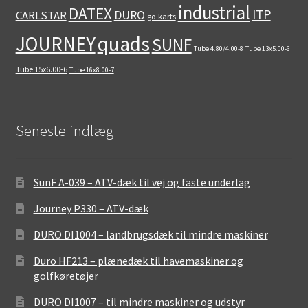
industrial
DATEX
ITP
DURO
CARLSTAR
go-karts
quads
JOURNEY
SUNF
Tube 4.80/4.00-8
Tube 13x5.00-6
Tube 15x6.00-6
Tube 16x8.00-7
Seneste indlæg
SunF A-039 – ATV-dæk til vej og faste underlag
Journey P330 – ATV-dæk
DURO DI1004 – landbrugsdæk til mindre maskiner
Duro HF213 – plænedæk til havemaskiner og
golfkøretøjer
DURO DI1007 – til mindre maskiner og udstyr