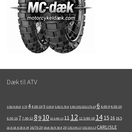
Dæk til ATV
6
4
5
4.00-10
6.00-9
6.50-10
3.50/4.00-8
3.75
5.00-8
5.00/5.70-8
5.90/155/165/175-14
12
8
10
14
9
15
11
7
16
16.5
6.50-16
7.00-12
12.5/80-18
10.0/80-12
CARLISLE
16/70-20
20
16.9/18.4/20.8-34
18x8.50/9.50-8
135/145-13
155/165-13