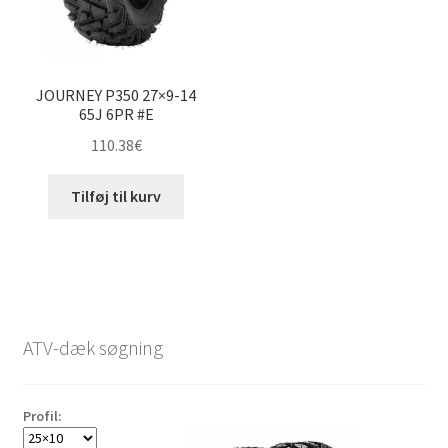
JOURNEY P350 27×9-14
65J 6PR #E
110.38
€
Tilføj til kurv
ATV-dæk søgning
Profil: