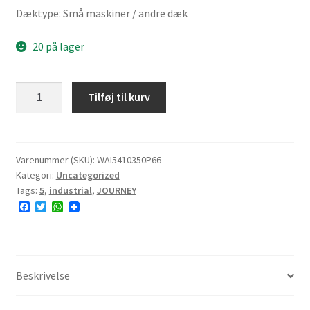
Dæktype: Små maskiner / andre dæk
20 på lager
JOURNEY
Tilføj til kurv
P606
4.10/3.50-
5
44A3
Varenummer (SKU):
WAI5410350P66
Kategori:
Uncategorized
4PR
Tags:
5
,
industrial
,
JOURNEY
TL
F
T
W
NHS
a
w
h
4.0mm
c
i
a
e
t
t
antal
b
t
s
o
e
A
o
r
p
Beskrivelse
k
p