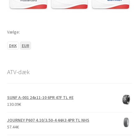
Vælge:
DKK
EUR
ATV-dæk
SUNF A-001 24x11-10 6PR 47F TL #E
130.09
€
JOURNEY P607 4.10/3.50-4 44A3 4PR TL NHS
57.44
€