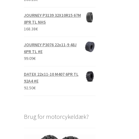
JOURNEY P3139 32X10R15 67M
8PR TL NHS
168.38
€
JOURNEY P3076 22x11-9 48J
6PR TL #E
99.09
€
DATEX 22x11-10 M407 6PR TL
92A4 #E
92.50
€
Brug for motorcykeldæk?