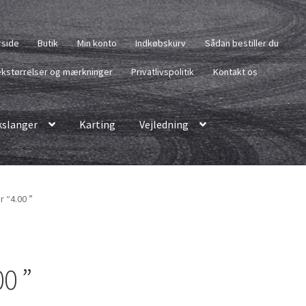
rside
Butik
Min konto
Indkøbskurv
Sådan bestiller du
kstørrelser og mærkninger
Privatlivspolitik
Kontakt os
slanger
Karting
Vejledning
r “4.00 ”
0 ”