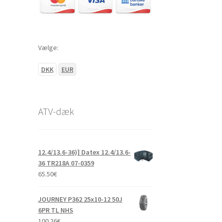
Vælge:
DKK
EUR
ATV-dæk
12.4/13.6-36)] Datex 12.4/13.6-
36 TR218A 07-0359
65.50
€
JOURNEY P362 25x10-12 50J
6PR TL NHS
100.26
€