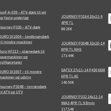
SunF A-039 – ATV-dæk til vej
JOURNEY P3164 20x11-9
og faste underlag
4PR TL
Journey P330 – ATV-dæk
88.26
€
DURO DI1004 – landbrugsdæk
til mindre maskiner
JOURNEY P3048 32x10-14
8PR TL NHS
Duro HF213 – plænedæk til
173.44
€
havemaskiner og
golfkøretøjer
DATEX 27x11-14 P430 66M
DURO DI1007 – til mindre
6PR TL #E
maskiner og udstyr
140.50
€
Journey P3048 – terrændæk
til ATV og UTV
JOURNEY P332 24x12-14
98A3 4PR TL 9.8mm
117.54
€