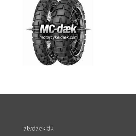
atvdaek.dk