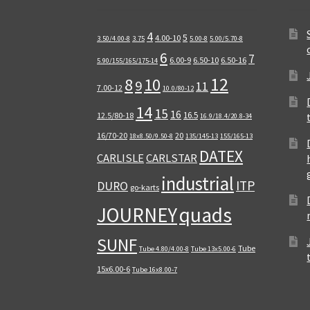
4
5
4.00-10
3.50/4.00-8
3.75
5.00-8
5.00/5.70-8
6
7
6.00-9
6.50-10
6.50-16
5.90/155/165/175-14
12
8
10
9
11
7.00-12
10.0/80-12
14
15
16
16.5
12.5/80-18
16.9/18.4/20.8-34
16/70-20
20
18x8.50/9.50-8
135/145-13
155/165-13
DATEX
CARLISLE
CARLSTAR
industrial
ITP
DURO
go-karts
quads
JOURNEY
SUNF
Tube
Tube 4.80/4.00-8
Tube 13x5.00-6
15x6.00-6
Tube 16x8.00-7