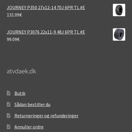
JOURNEY P350 27x12-14 70J 6PR TL #E
131.09
€
JOURNEY P3076 22x11-9 48J 6PR TL #E
99.09
€
atvdaek.dk
Butik
Sådan bestiller du
Returneringer og refunderinger
Annuller ordre