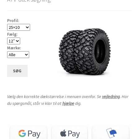
til
høj
Profil:
Fælg:
Mærke:
SØG
Vælg den korrekte dækstørrelse i menuen ovenfor. Se
vejledning
. Har
du spørgsmål, står vi klar til at
hjælpe
dig.