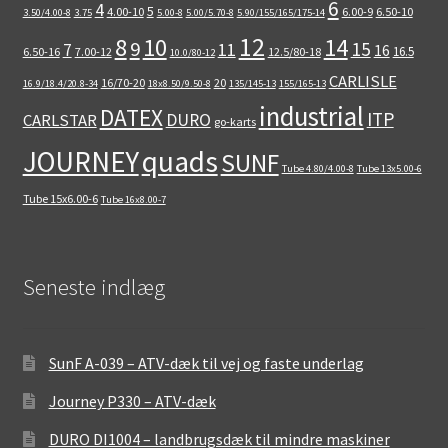
6
4
5
4.00-10
6.00-9
6.50-10
3.50/4.00-8
3.75
5.00-8
5.00/5.70-8
5.90/155/165/175-14
12
8
10
14
9
15
11
7
16
16.5
6.50-16
7.00-12
12.5/80-18
10.0/80-12
CARLISLE
16/70-20
20
16.9/18.4/20.8-34
18x8.50/9.50-8
135/145-13
155/165-13
industrial
DATEX
ITP
DURO
CARLSTAR
go-karts
quads
JOURNEY
SUNF
Tube 4.80/4.00-8
Tube 13x5.00-6
Tube 15x6.00-6
Tube 16x8.00-7
Seneste indlæg
SunF A-039 – ATV-dæk til vej og faste underlag
Journey P330 – ATV-dæk
DURO DI1004 – landbrugsdæk til mindre maskiner