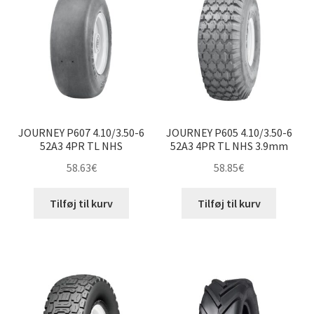
til
høj
4.10/3.50-6″
4.10-6″
5.30/4.50-6″
JOURNEY P607 4.10/3.50-6
JOURNEY P605 4.10/3.50-6
12×6-6″
52A3 4PR TL NHS
52A3 4PR TL NHS 3.9mm
58.63
€
58.85
€
13×5-6″
Tilføj til kurv
Tilføj til kurv
13×6.50-6″
15×5-6″
15×5.50-6″