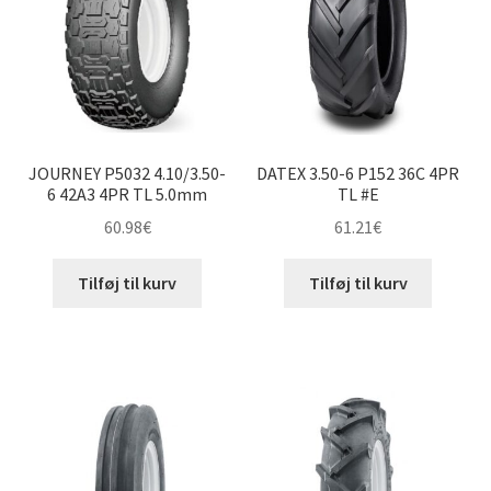
15×6-6″
Udfold
8″ andre dæk
underm
Udfold
9″ andre dæk
underm
JOURNEY P5032 4.10/3.50-
DATEX 3.50-6 P152 36C 4PR
Udfold
10″ andre dæk
6 42A3 4PR TL 5.0mm
TL #E
underm
60.98
€
61.21
€
Udfold
12″ andre dæk
underm
Tilføj til kurv
Tilføj til kurv
Udfold
14″ andre dæk
underm
Udfold
15″ andre dæk
underm
Udfold
16″ andre dæk
underm
Dækslanger
Udfold