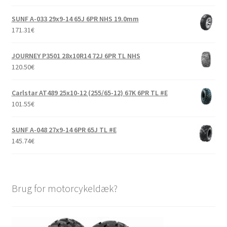
SUNF A-033 29x9-14 65J 6PR NHS 19.0mm
171.31
€
JOURNEY P3501 28x10R14 72J 6PR TL NHS
120.50
€
Carlstar AT489 25x10-12 (255/65-12) 67K 6PR TL #E
101.55
€
SUNF A-048 27x9-14 6PR 65J TL #E
145.74
€
Brug for motorcykeldæk?