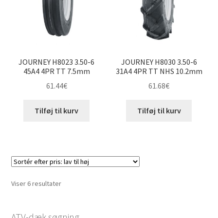
underm
Karting
Vejledning
Udfold
underm
JOURNEY H8023 3.50-6
JOURNEY H8030 3.50-6
45A4 4PR TT 7.5mm
31A4 4PR TT NHS 10.2mm
61.44
€
61.68
€
Tilføj til kurv
Tilføj til kurv
Sorteret
Viser 6 resultater
efter
pris:
ATV-dæk søgning
lav