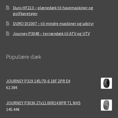
Duro HF213 – plænedæk til havemaskiner og
golfkøretøjer
DURO DI1007 – til mindre maskiner og udstyr
Journey P3048 – terrændæk til ATV og UTV
Populære dæk
JOURNEY P319 145/70-6 18F 2PR E#
62.38
€
JOURNEY P3036 27x11.00R14 8PR TL NHS
145.44
€