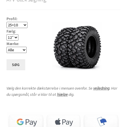
til
høj
Profil:
Fælg:
Mærke:
SØG
Vælg den korrekte dækstørrelse i menuen ovenfor. Se
vejledning
. Har
du spørgsmål, står vi klar til at
hjælpe
dig.