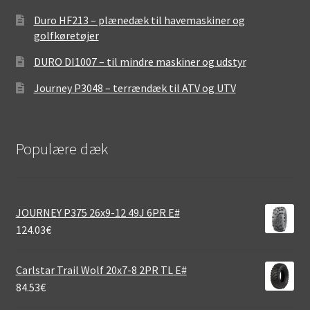
Duro HF213 – plænedæk til havemaskiner og
golfkøretøjer
DURO DI1007 – til mindre maskiner og udstyr
Journey P3048 – terrændæk til ATV og UTV
Populære dæk
JOURNEY P375 26x9-12 49J 6PR E#
124.03
€
Carlstar Trail Wolf 20x7-8 2PR TL E#
84.53
€