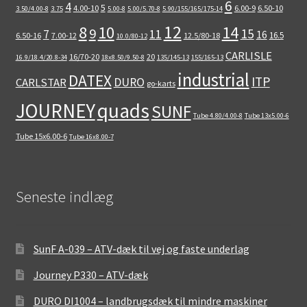
6
4
5
4.00-10
6.00-9
6.50-10
3.50/4.00-8
3.75
5.00-8
5.00/5.70-8
5.90/155/165/175-14
12
8
10
14
9
15
11
7
16
16.5
6.50-16
7.00-12
12.5/80-18
10.0/80-12
CARLISLE
16/70-20
20
16.9/18.4/20.8-34
18x8.50/9.50-8
135/145-13
155/165-13
industrial
DATEX
ITP
DURO
CARLSTAR
go-karts
quads
JOURNEY
SUNF
Tube 4.80/4.00-8
Tube 13x5.00-6
Tube 15x6.00-6
Tube 16x8.00-7
Seneste indlæg
SunF A-039 – ATV-dæk til vej og faste underlag
Journey P330 – ATV-dæk
DURO DI1004 – landbrugsdæk til mindre maskiner