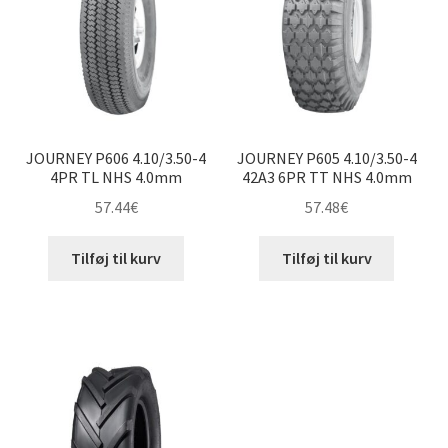
Udfold
8″ andre dæk
underm
Udfold
9″ andre dæk
underm
Udfold
10″ andre dæk
underm
JOURNEY P606 4.10/3.50-4
JOURNEY P605 4.10/3.50-4
Udfold
12″ andre dæk
4PR TL NHS 4.0mm
42A3 6PR TT NHS 4.0mm
underm
57.44
€
57.48
€
Udfold
14″ andre dæk
underm
Tilføj til kurv
Tilføj til kurv
Udfold
15″ andre dæk
underm
Udfold
16″ andre dæk
underm
Dækslanger
Udfold
underm
Karting