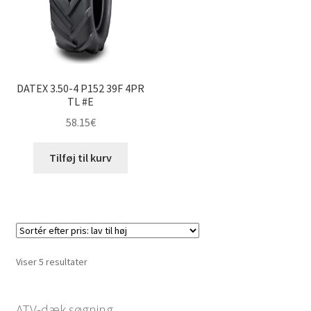
Vejledning
Udfold
underm
DATEX 3.50-4 P152 39F 4PR
TL #E
58.15
€
Tilføj til kurv
Sorteret
Viser 5 resultater
efter
pris:
ATV-dæk søgning
lav