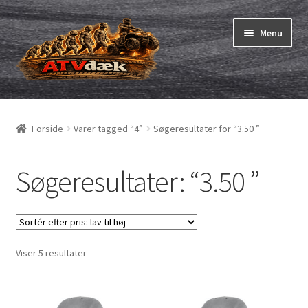
Spring
Spring
Menu
til
til
navigation
indhold
ATV-dæk
Udfold
underm
Små maskiner
Udfold
Forside
Varer tagged “4”
Søgeresultater for “3.50 ”
underm
Udfold
4″ andre dæk
underm
Søgeresultater: “3.50 ”
2.50-4″
2.80/2.50-4″
Sorteret
Viser 5 resultater
3.00-4″
efter
pris:
3.50-4″
lav