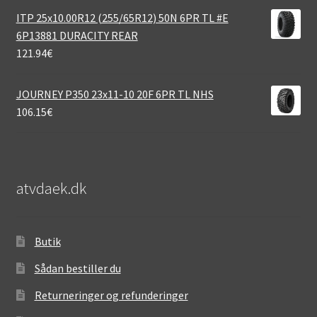
ITP 25x10.00R12 (255/65R12) 50N 6PR TL #E
6P13881 DURACITY REAR
121.94
€
JOURNEY P350 23x11-10 20F 6PR TL NHS
106.15
€
atvdaek.dk
Butik
Sådan bestiller du
Returneringer og refunderinger