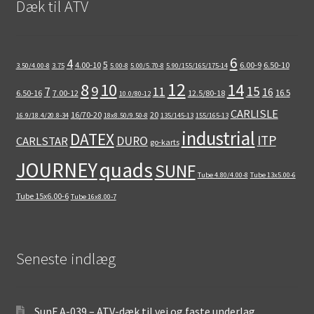
Dæk til ATV
6
4
5
4.00-10
6.00-9
6.50-10
3.50/4.00-8
3.75
5.00-8
5.00/5.70-8
5.90/155/165/175-14
12
8
10
14
9
15
11
7
16
16.5
6.50-16
7.00-12
12.5/80-18
10.0/80-12
CARLISLE
16/70-20
20
16.9/18.4/20.8-34
18x8.50/9.50-8
135/145-13
155/165-13
industrial
DATEX
ITP
DURO
CARLSTAR
go-karts
quads
JOURNEY
SUNF
Tube 4.80/4.00-8
Tube 13x5.00-6
Tube 15x6.00-6
Tube 16x8.00-7
Seneste indlæg
SunF A-039 – ATV-dæk til vej og faste underlag