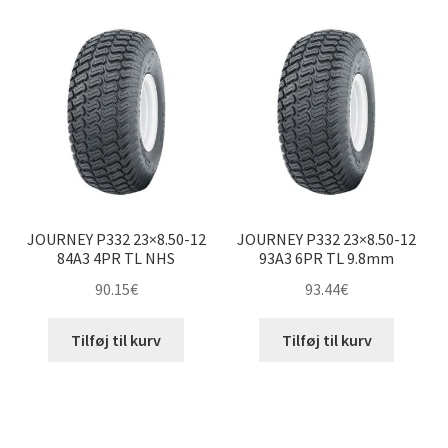
underm
pris:
Udfold
lav
10″ andre dæk
underm
til
høj
Udfold
12″ andre dæk
underm
4.00-12″
5.00-12″
JOURNEY P332 23×8.50-12
JOURNEY P332 23×8.50-12
7.00-12″
84A3 4PR TL NHS
93A3 6PR TL 9.8mm
90.15
€
93.44
€
20×10-12″
Tilføj til kurv
Tilføj til kurv
22×9.5-12″
22×10.5-12″