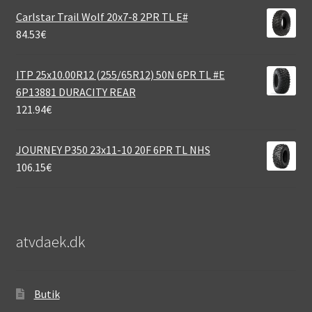
Carlstar Trail Wolf 20x7-8 2PR TL E#
84.53
€
ITP 25x10.00R12 (255/65R12) 50N 6PR TL #E
6P13881 DURACITY REAR
121.94
€
JOURNEY P350 23x11-10 20F 6PR TL NHS
106.15
€
atvdaek.dk
Butik