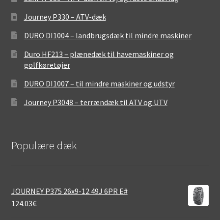
Journey P330 – ATV-dæk
DURO DI1004 – landbrugsdæk til mindre maskiner
Duro HF213 – plænedæk til havemaskiner og
golfkøretøjer
DURO DI1007 – til mindre maskiner og udstyr
Journey P3048 – terrændæk til ATV og UTV
Populære dæk
JOURNEY P375 26x9-12 49J 6PR E#
124.03
€