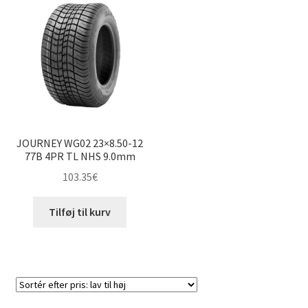
22×11-12″
22×12-12″
23×8.5-12″
23×9-12″
JOURNEY WG02 23×8.50-12
23×9.5-12″
77B 4PR TL NHS 9.0mm
103.35
€
23×10-12″
Tilføj til kurv
23×10.5-12″
24×8-12″
24×9.5-12″