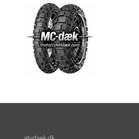
atvdaek.dk