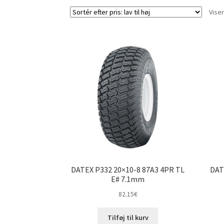
Viser
DATEX P332 20×10-8 87A3 4PR TL
DAT
E# 7.1mm
82.15
€
Tilføj til kurv