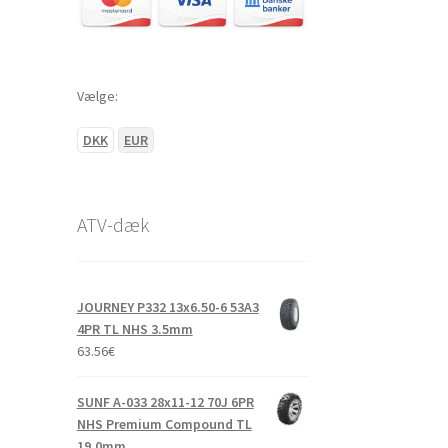
Vælge:
DKK
EUR
ATV-dæk
JOURNEY P332 13x6.50-6 53A3
4PR TL NHS 3.5mm
63.56
€
SUNF A-033 28x11-12 70J 6PR
NHS Premium Compound TL
19.0mm