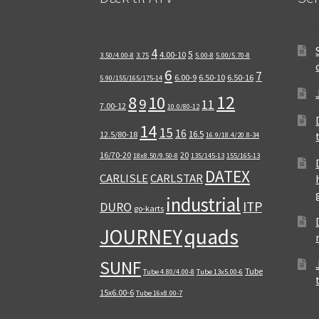
4
5
4.00-10
3.50/4.00-8
3.75
5.00-8
5.00/5.70-8
6
7
6.00-9
6.50-10
6.50-16
5.90/155/165/175-14
12
8
10
9
11
7.00-12
10.0/80-12
14
15
16
16.5
12.5/80-18
16.9/18.4/20.8-34
16/70-20
20
18x8.50/9.50-8
135/145-13
155/165-13
DATEX
CARLISLE
CARLSTAR
industrial
ITP
DURO
go-karts
quads
JOURNEY
SUNF
Tube
Tube 4.80/4.00-8
Tube 13x5.00-6
15x6.00-6
Tube 16x8.00-7