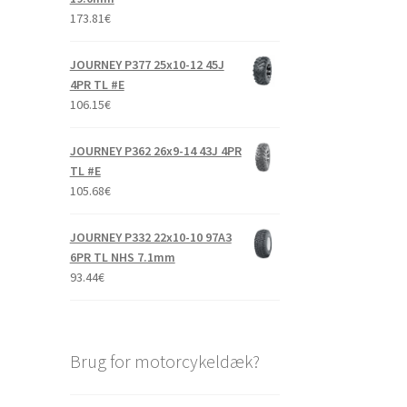
173.81
€
JOURNEY P377 25x10-12 45J
4PR TL #E
106.15
€
JOURNEY P362 26x9-14 43J 4PR
TL #E
105.68
€
JOURNEY P332 22x10-10 97A3
6PR TL NHS 7.1mm
93.44
€
Brug for motorcykeldæk?