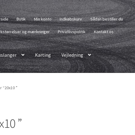
rside
Butik
Min konto
Indkøbskurv
Sådan bestiller du
kstørrelser og mærkninger
Privatlivspolitik
Kontakt os
slanger
Karting
Vejledning
r “20x10 ”
x10 ”