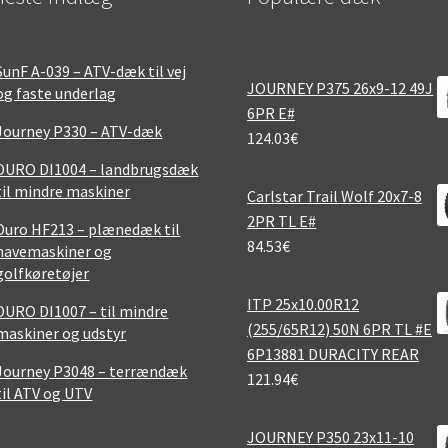
SunF A-039 – ATV-dæk til vej
JOURNEY P375 26x9-12 49J
og faste underlag
6PR E#
Journey P330 – ATV-dæk
124.03
€
DURO DI1004 – landbrugsdæk
til mindre maskiner
Carlstar Trail Wolf 20x7-8
2PR TL E#
Duro HF213 – plænedæk til
84.53
€
havemaskiner og
golfkøretøjer
ITP 25x10.00R12
DURO DI1007 – til mindre
(255/65R12) 50N 6PR TL #E
maskiner og udstyr
6P13881 DURACITY REAR
Journey P3048 – terrændæk
121.94
€
til ATV og UTV
JOURNEY P350 23x11-10