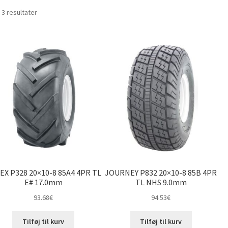
Sorteret
 3 resultater
efter
pris:
lav
til
høj
EX P328 20×10-8 85A4 4PR TL
JOURNEY P832 20×10-8 85B 4PR
E# 17.0mm
TL NHS 9.0mm
93.68
€
94.53
€
Tilføj til kurv
Tilføj til kurv