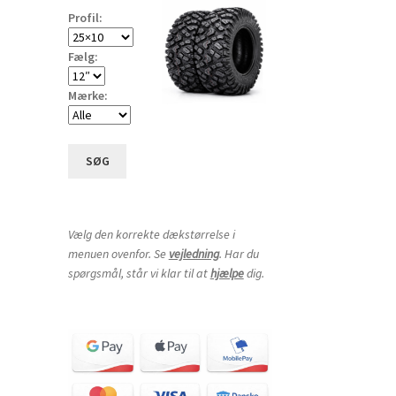
Profil:
Fælg:
Mærke:
SØG
Vælg den korrekte dækstørrelse i
menuen ovenfor. Se
vejledning
. Har du
spørgsmål, står vi klar til at
hjælpe
dig.