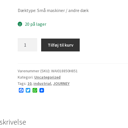
Dæktype: Små maskiner / andre dæk
20 på lager
JOURNEY
Tilføj til kurv
H8501
18x8.50-
10
96A1
Varenummer (SKU):
WAI018850H851
Kategori:
Uncategorized
8PR
Tags:
10
,
industrial
,
JOURNEY
TL
F
T
W
NHS
a
w
h
13.0mm
c
i
a
e
t
t
antal
b
t
s
o
e
A
o
r
p
skrivelse
k
p