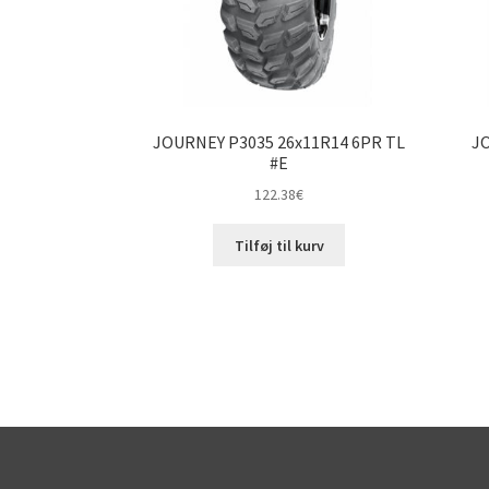
JOURNEY P3035 26x11R14 6PR TL
JO
#E
122.38
€
Tilføj til kurv