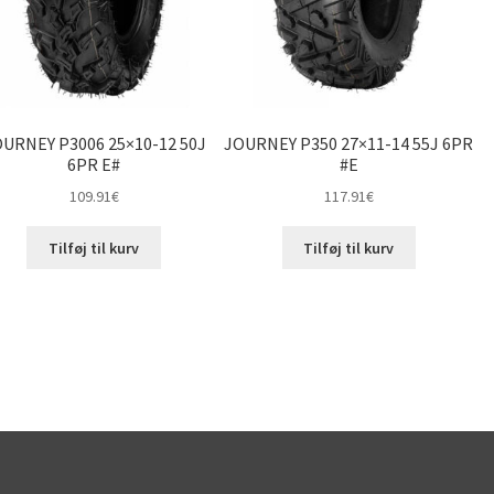
URNEY P3006 25×10-12 50J
JOURNEY P350 27×11-14 55J 6PR
6PR E#
#E
109.91
€
117.91
€
Tilføj til kurv
Tilføj til kurv