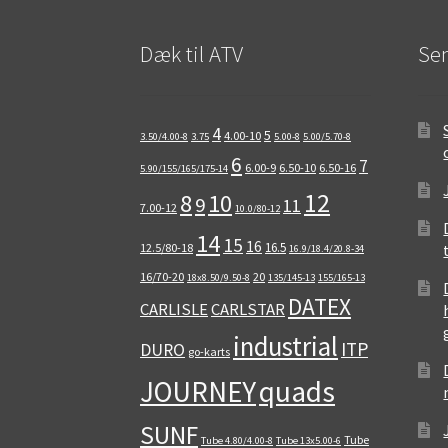
Dæk til ATV
Sen
4
5
4.00-10
3.50/4.00-8
3.75
5.00-8
5.00/5.70-8
6
7
6.00-9
6.50-10
6.50-16
5.90/155/165/175-14
12
8
10
9
11
7.00-12
10.0/80-12
14
15
16
16.5
12.5/80-18
16.9/18.4/20.8-34
16/70-20
20
18x8.50/9.50-8
135/145-13
155/165-13
DATEX
CARLISLE
CARLSTAR
industrial
ITP
DURO
go-karts
quads
JOURNEY
SUNF
Tube
Tube 4.80/4.00-8
Tube 13x5.00-6