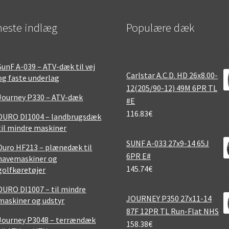
este indlæg
Populære dæk
SunF A-039 – ATV-dæk til vej
Carlstar A.C.D. HD 26x8.00-
og faste underlag
12(205/90-12) 49M 6PR TL
Journey P330 – ATV-dæk
#E
116.83
€
DURO DI1004 – landbrugsdæk
til mindre maskiner
SUNF A-033 27x9-14 65J
Duro HF213 – plænedæk til
6PR E#
havemaskiner og
145.74
€
golfkøretøjer
DURO DI1007 – til mindre
JOURNEY P350 27x11-14
maskiner og udstyr
87F 12PR TL Run-Flat NHS
Journey P3048 – terrændæk
158.38
€