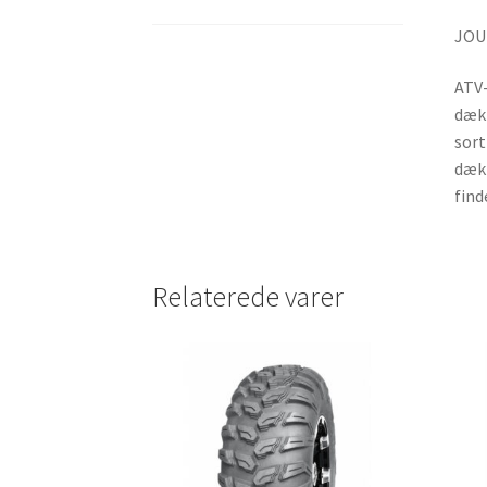
JOU
ATV-
dæk 
sort
dæk 
find
Relaterede varer