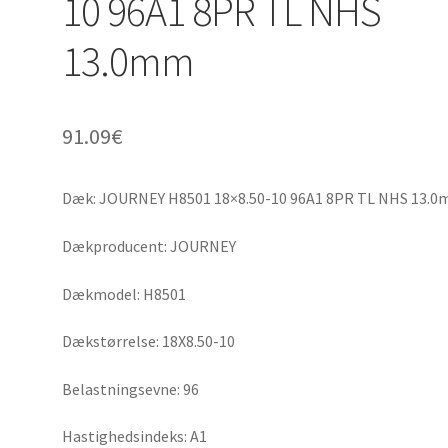
10 96A1 8PR TL NHS
13.0mm
91.09
€
Dæk: JOURNEY H8501 18×8.50-10 96A1 8PR TL NHS 13.
Dækproducent: JOURNEY
Dækmodel: H8501
Dækstørrelse: 18X8.50-10
Belastningsevne: 96
Hastighedsindeks: A1