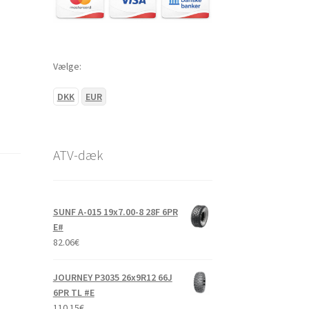
Vælge:
DKK
EUR
ATV-dæk
SUNF A-015 19x7.00-8 28F 6PR
E#
82.06
€
JOURNEY P3035 26x9R12 66J
6PR TL #E
110.15
€