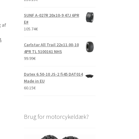
SUNF A-027R 20x10-9 47J 6PR
E#
 af
105.74
€
å
Carlstar All Trail 22x11.00-10
4PR TL 5100161 NHS
99.99
€
Datex 6.50-10 JS-2 fi45 DAT014
Made in EU
60.15
€
Brug for motorcykeldæk?