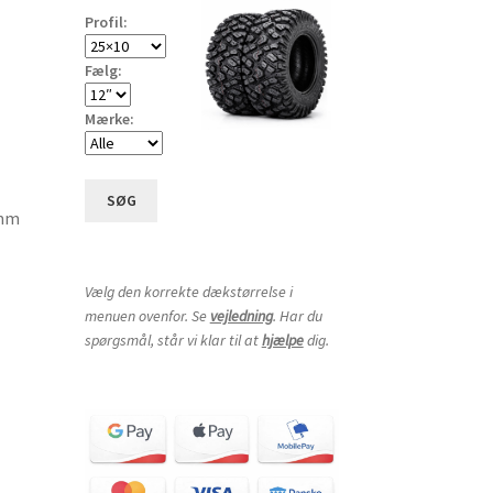
Profil:
Fælg:
Mærke:
SØG
0mm
Vælg den korrekte dækstørrelse i
menuen ovenfor. Se
vejledning
. Har du
spørgsmål, står vi klar til at
hjælpe
dig.