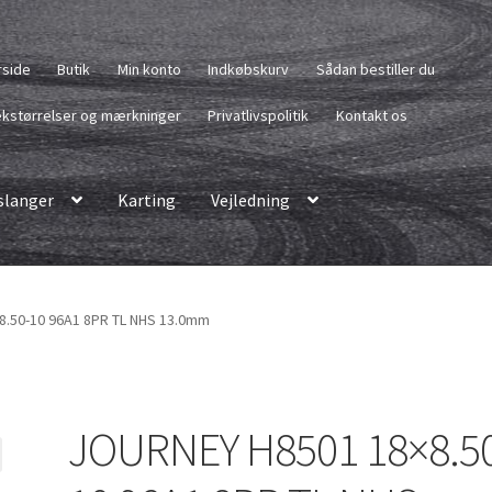
rside
Butik
Min konto
Indkøbskurv
Sådan bestiller du
kstørrelser og mærkninger
Privatlivspolitik
Kontakt os
langer
Karting
Vejledning
.50-10 96A1 8PR TL NHS 13.0mm
JOURNEY H8501 18×8.5