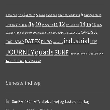
6
4
5
4.00-10
6.00-9
6.50-10
3.50/4.00-8
3.75
5.00-8
5.00/5.70-8
5.90/155/165/175-14
12
8
10
14
9
15
11
7
16
16.5
6.50-16
7.00-12
12.5/80-18
10.0/80-12
CARLISLE
16/70-20
20
16.9/18.4/20.8-34
18x8.50/9.50-8
135/145-13
155/165-13
industrial
DATEX
ITP
DURO
CARLSTAR
go-karts
quads
JOURNEY
SUNF
Tube 4.80/4.00-8
Tube 13x5.00-6
Tube 15x6.00-6
Tube 16x8.00-7
Seneste indlæg
SunF A-039 – ATV-dæk til vej og faste underlag