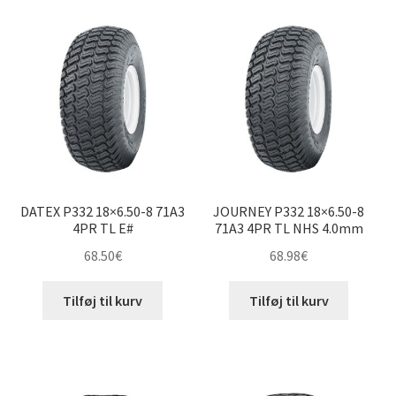
pris:
lav
3.50-8″
til
høj
4.00-8″
4.80-8″
4.80/4.00-8″
DATEX P332 18×6.50-8 71A3
JOURNEY P332 18×6.50-8
5.00-8″
4PR TL E#
71A3 4PR TL NHS 4.0mm
68.50
€
68.98
€
14×6-8″
Tilføj til kurv
Tilføj til kurv
15×6-8″
16×6-8″