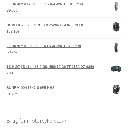
JOURNEY H120 4.00-12 60A4 4PR TT 10.0mm
79.56
€
DURO DI2037 FRONTIER 25x8R12 43N 6PR E# TL
137.16
€
JOURNEY H8030 3.00-4 16A4 2PR TT 8.0mm
60.74
€
16.9-30)] Datex 16.9-30, 480/70-30 TR218A 07-0369
79.43
€
SUNF A-004 19x7-8 6PR NHS
81.78
€
Brug for motorcykeldæk?