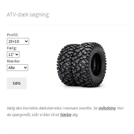
efter
Udfold
9″ andre dæk
pris:
underm
ATV-dæk søgning
lav
Udfold
til
10″ andre dæk
høj
underm
Profil:
Udfold
12″ andre dæk
underm
Fælg:
Udfold
14″ andre dæk
underm
Mærke:
Udfold
15″ andre dæk
underm
Udfold
SØG
16″ andre dæk
underm
Dækslanger
Udfold
underm
Vælg den korrekte dækstørrelse i menuen ovenfor. Se
vejledning
. Har
Karting
du spørgsmål, står vi klar til at
hjælpe
dig.
Vejledning
Udfold
underm