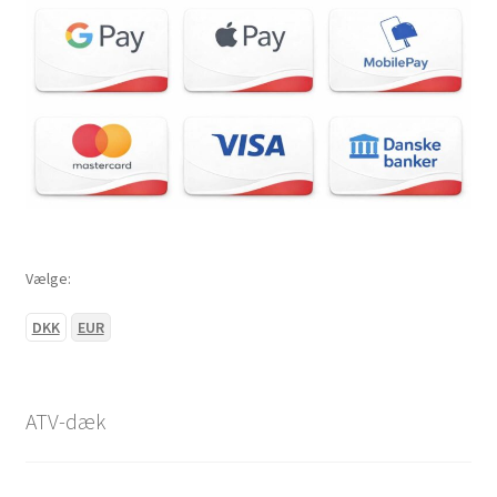
Vælge:
DKK
EUR
ATV-dæk