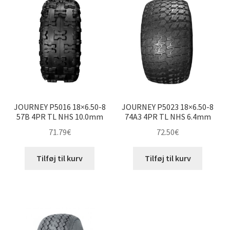
16×6.50-8″
16×7.50-8″
17×8-8″
18×5.50-8″
JOURNEY P5016 18×6.50-8
JOURNEY P5023 18×6.50-8
18×6.50-8″
57B 4PR TL NHS 10.0mm
74A3 4PR TL NHS 6.4mm
71.79
€
72.50
€
18×7-8″
Tilføj til kurv
Tilføj til kurv
18×7.50-8″
18×8.50-8″
18×9.50-8″