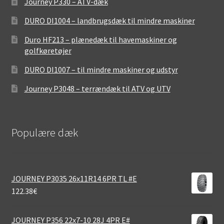
Journey P330 – ATV-dæk
DURO DI1004 – landbrugsdæk til mindre maskiner
Duro HF213 – plænedæk til havemaskiner og
golfkøretøjer
DURO DI1007 – til mindre maskiner og udstyr
Journey P3048 – terrændæk til ATV og UTV
Populære dæk
JOURNEY P3035 26x11R14 6PR TL #E
122.38
€
JOURNEY P356 22x7-10 28J 4PR E#