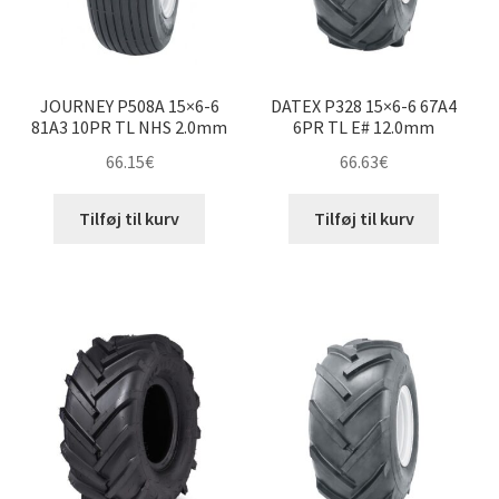
JOURNEY P508A 15×6-6
DATEX P328 15×6-6 67A4
81A3 10PR TL NHS 2.0mm
6PR TL E# 12.0mm
66.15
€
66.63
€
Tilføj til kurv
Tilføj til kurv