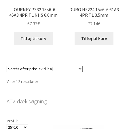
JOURNEY P332 15×6-6
DURO HF224 15×6-6 61A3
45A3 4PR TL NHS 6.0mm
4PR TL 3.5mm
67.33
€
72.14
€
Tilføj til kurv
Tilføj til kurv
Sorteret
Viser 12 resultater
efter
pris:
ATV-dæk søgning
lav
til
høj
Profil: