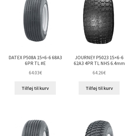
til
høj
4.10/3.50-6″
4.10-6″
5.30/4.50-6″
DATEX P508A 15×6-6 68A3
JOURNEY P5023 15×6-6
12×6-6″
6PR TL #E
62A3 4PR TL NHS 6.4mm
64.03
€
64.26
€
13×5-6″
Tilføj til kurv
Tilføj til kurv
13×6.50-6″
15×5-6″
15×5.50-6″