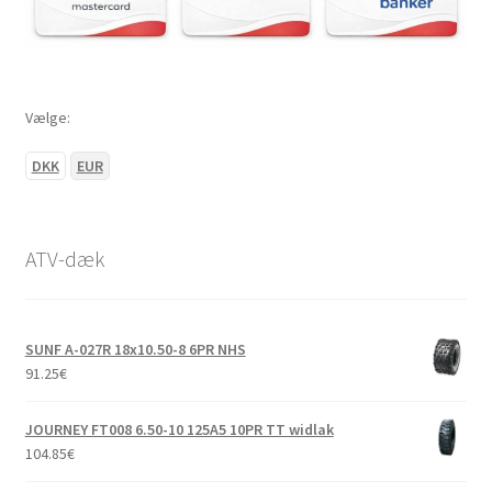
Vælge:
DKK
EUR
ATV-dæk
SUNF A-027R 18x10.50-8 6PR NHS
91.25
€
JOURNEY FT008 6.50-10 125A5 10PR TT widlak
104.85
€