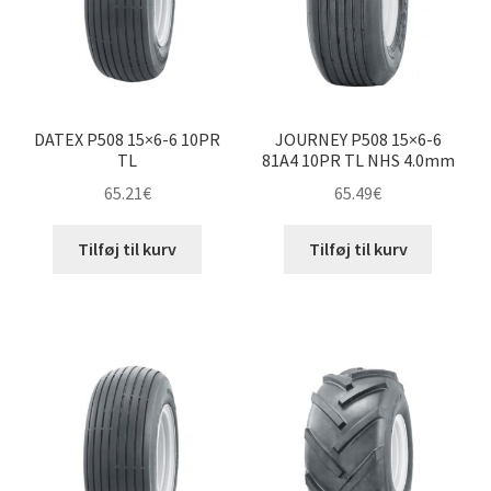
underm
Karting
Vejledning
Udfold
underm
DATEX P508 15×6-6 10PR
JOURNEY P508 15×6-6
TL
81A4 10PR TL NHS 4.0mm
65.21
€
65.49
€
Tilføj til kurv
Tilføj til kurv