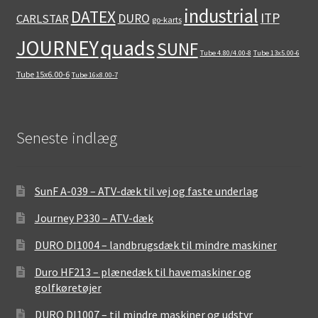
industrial
DATEX
ITP
DURO
CARLSTAR
go-karts
quads
JOURNEY
SUNF
Tube 4.80/4.00-8
Tube 13x5.00-6
Tube 15x6.00-6
Tube 16x8.00-7
Seneste indlæg
SunF A-039 – ATV-dæk til vej og faste underlag
Journey P330 – ATV-dæk
DURO DI1004 – landbrugsdæk til mindre maskiner
Duro HF213 – plænedæk til havemaskiner og
golfkøretøjer
DURO DI1007 – til mindre maskiner og udstyr