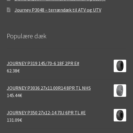
Journey P3048 – terrændæk til ATV og UTV
Populære dæk
JOURNEY P319 145/70-6 18F 2PR E#
62.38
€
JOURNEY P3036 27x11.00R14 8PR TL NHS
145.44
€
JOURNEY P350 27x12-14 70J 6PR TL #E
131.09
€