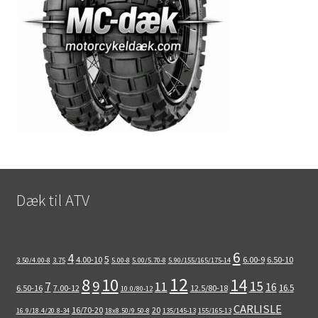
Dæk til ATV
6
4
5
4.00-10
6.00-9
6.50-10
3.50/4.00-8
3.75
5.00-8
5.00/5.70-8
5.90/155/165/175-14
12
8
10
14
9
15
11
7
16
16.5
6.50-16
7.00-12
12.5/80-18
10.0/80-12
CARLISLE
16/70-20
20
16.9/18.4/20.8-34
18x8.50/9.50-8
135/145-13
155/165-13