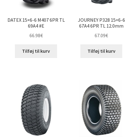
DATEX 15×6-6 M407 6PR TL
JOURNEY P328 15×6-6
69A4 #E
67A4 6PR TL 12.0mm
66.98
€
67.09
€
Tilføj til kurv
Tilføj til kurv