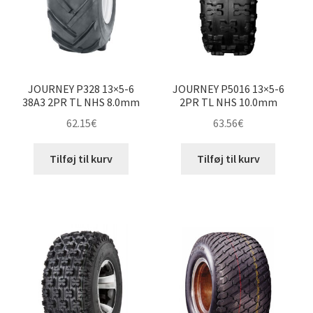
underm
Karting
Vejledning
Udfold
underm
JOURNEY P328 13×5-6
JOURNEY P5016 13×5-6
38A3 2PR TL NHS 8.0mm
2PR TL NHS 10.0mm
62.15
€
63.56
€
Tilføj til kurv
Tilføj til kurv