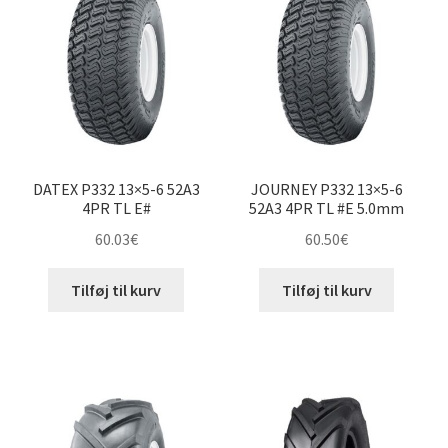
til
høj
4.10/3.50-6″
4.10-6″
5.30/4.50-6″
DATEX P332 13×5-6 52A3
JOURNEY P332 13×5-6
12×6-6″
4PR TL E#
52A3 4PR TL #E 5.0mm
60.03
€
60.50
€
13×5-6″
Tilføj til kurv
Tilføj til kurv
13×6.50-6″
15×5-6″
15×5.50-6″