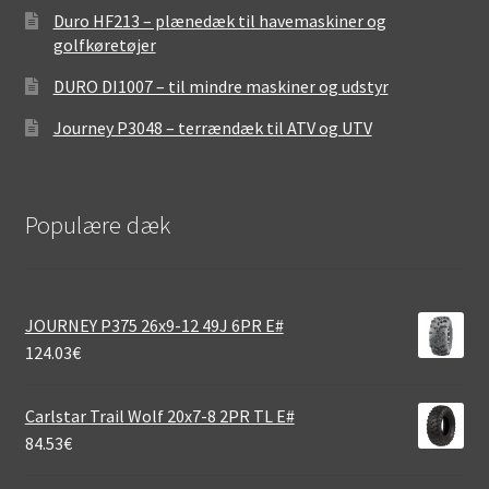
Duro HF213 – plænedæk til havemaskiner og
golfkøretøjer
DURO DI1007 – til mindre maskiner og udstyr
Journey P3048 – terrændæk til ATV og UTV
Populære dæk
JOURNEY P375 26x9-12 49J 6PR E#
124.03
€
Carlstar Trail Wolf 20x7-8 2PR TL E#
84.53
€