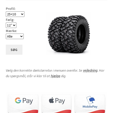
høj
Profil:
Fælg:
Mærke:
SØG
Vælg den korrekte dækstørrelse i menuen ovenfor. Se
vejledning
. Har
du spørgsmål, står vi klar til at
hjælpe
dig.