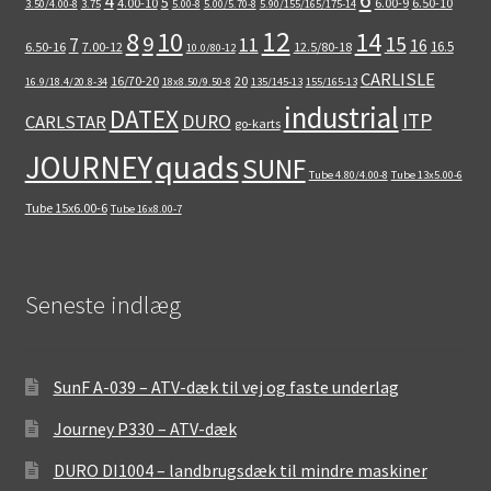
4
5
4.00-10
6.00-9
6.50-10
3.50/4.00-8
3.75
5.00-8
5.00/5.70-8
5.90/155/165/175-14
12
8
10
14
9
15
11
7
16
16.5
6.50-16
7.00-12
12.5/80-18
10.0/80-12
CARLISLE
16/70-20
20
16.9/18.4/20.8-34
18x8.50/9.50-8
135/145-13
155/165-13
industrial
DATEX
ITP
DURO
CARLSTAR
go-karts
quads
JOURNEY
SUNF
Tube 4.80/4.00-8
Tube 13x5.00-6
Tube 15x6.00-6
Tube 16x8.00-7
Seneste indlæg
SunF A-039 – ATV-dæk til vej og faste underlag
Journey P330 – ATV-dæk
DURO DI1004 – landbrugsdæk til mindre maskiner