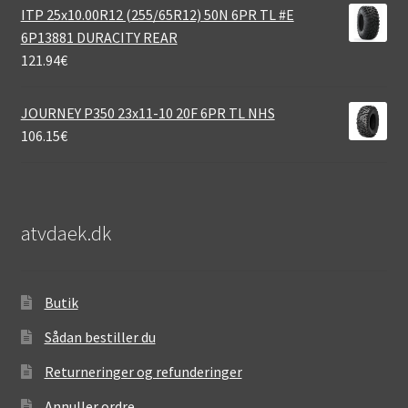
ITP 25x10.00R12 (255/65R12) 50N 6PR TL #E
6P13881 DURACITY REAR
121.94
€
JOURNEY P350 23x11-10 20F 6PR TL NHS
106.15
€
atvdaek.dk
Butik
Sådan bestiller du
Returneringer og refunderinger
Annuller ordre