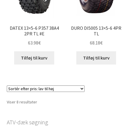
DATEX 13×5-6 P357 38A4
DURO DI5005 13×5-6 4PR
2PR TL #E
TL
63.98
€
68.18
€
Tilføj til kurv
Tilføj til kurv
Sorteret
Viser 8 resultater
efter
pris:
ATV-dæk søgning
lav
til