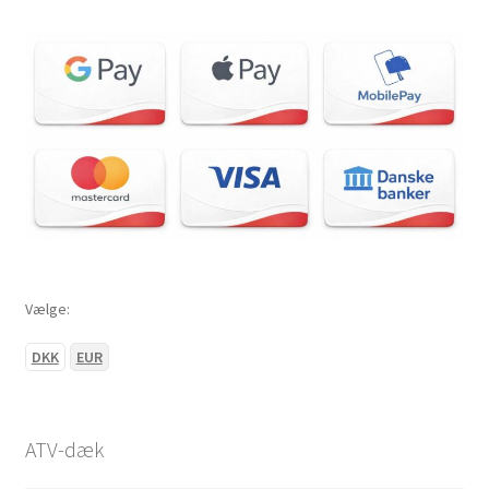
Vælge:
DKK
EUR
ATV-dæk