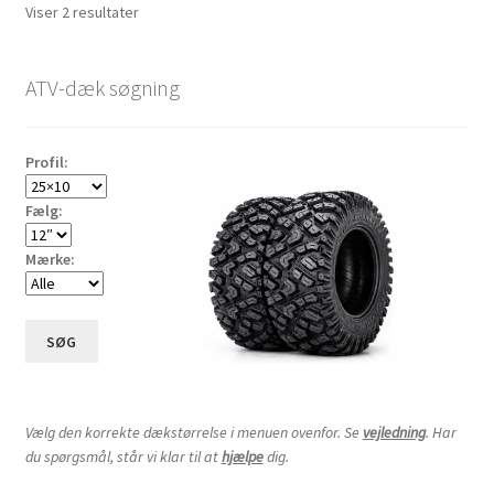
Udfold
Sorteret
Viser 2 resultater
16″ andre dæk
underm
efter
pris:
Dækslanger
Udfold
ATV-dæk søgning
lav
underm
Karting
til
høj
Vejledning
Udfold
Profil:
underm
Fælg:
Mærke:
SØG
Vælg den korrekte dækstørrelse i menuen ovenfor. Se
vejledning
. Har
du spørgsmål, står vi klar til at
hjælpe
dig.