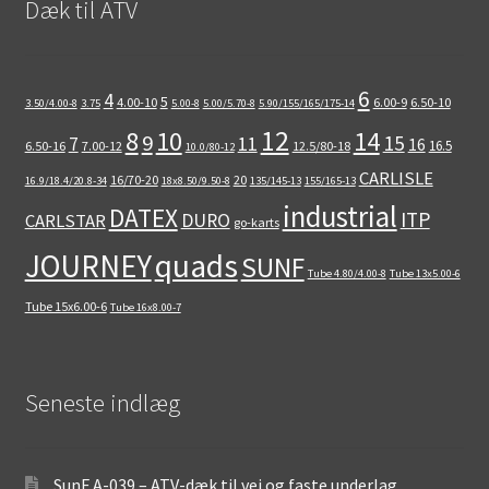
Dæk til ATV
6
4
5
4.00-10
6.00-9
6.50-10
3.50/4.00-8
3.75
5.00-8
5.00/5.70-8
5.90/155/165/175-14
12
8
10
14
9
15
11
7
16
16.5
6.50-16
7.00-12
12.5/80-18
10.0/80-12
CARLISLE
16/70-20
20
16.9/18.4/20.8-34
18x8.50/9.50-8
135/145-13
155/165-13
industrial
DATEX
ITP
DURO
CARLSTAR
go-karts
quads
JOURNEY
SUNF
Tube 4.80/4.00-8
Tube 13x5.00-6
Tube 15x6.00-6
Tube 16x8.00-7
Seneste indlæg
SunF A-039 – ATV-dæk til vej og faste underlag