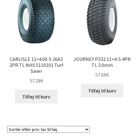
til
høj
11×6-5″
Udfold
6″ andre dæk
underm
Udfold
8″ andre dæk
underm
CARLISLE 11×4.00-5 26A3
JOURNEY P332 11×4-5 4PR
Udfold
9″ andre dæk
2PR TL NHS 5110101 Turf
TL 3.0mm
underm
Saver
57.68
€
Udfold
10″ andre dæk
57.28
€
underm
Tilføj til kurv
Udfold
12″ andre dæk
Tilføj til kurv
underm
Udfold
14″ andre dæk
underm
Udfold
15″ andre dæk
underm