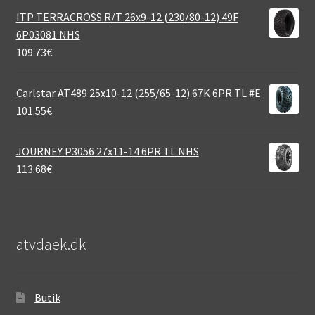
ITP TERRACROSS R/T 26x9-12 (230/80-12) 49F
6P03081 NHS
109.73
€
Carlstar AT489 25x10-12 (255/65-12) 67K 6PR TL #E
101.55
€
JOURNEY P3056 27x11-14 6PR TL NHS
113.68
€
atvdaek.dk
Butik