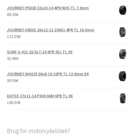
JOURNEY P5038 22x10-14 4PR NHS TL 7.0mm
88.36
€
JOURNEY H8501 26x12-12 100A1 4PR TL 16.5mm
132.50
€
SUNF A-021 20.5x7-10 6PR 35J TL #E
92.98
€
JOURNEY WA029 20x8-10 10PR TL 12.0mm E#
99.56
€
DATEX 27x11-14 P430 66M 6PR TL #E
140.50
€
Brug for motorcykeldæk?