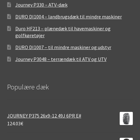
Journey P330 – ATV-dæk
DURO DI1004 – landbrugsdæk til mindre maskiner
Duro HF213 – plænedæk til havemaskiner og
golfkøretøjer
DURO DI1007 – til mindre maskiner og udstyr
Journey P3048 – terrændæk til ATV og UTV
Populære dæk
JOURNEY P375 26x9-12 49J 6PR E#
124.03
€