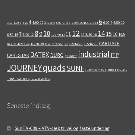
6
4
5
4.00-10
6.00-9
6.50-10
3.50/4.00-8
3.75
5.00-8
5.00/5.70-8
5.90/155/165/175-14
12
8
10
14
9
15
11
7
16
16.5
6.50-16
7.00-12
12.5/80-18
10.0/80-12
CARLISLE
16/70-20
20
16.9/18.4/20.8-34
18x8.50/9.50-8
135/145-13
155/165-13
industrial
DATEX
ITP
DURO
CARLSTAR
go-karts
quads
JOURNEY
SUNF
Tube 4.80/4.00-8
Tube 13x5.00-6
Tube 15x6.00-6
Tube 16x8.00-7
Seneste indlæg
SunF A-039 – ATV-dæk til vej og faste underlag