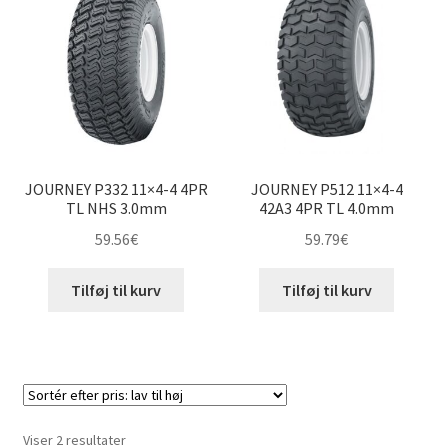
til
høj
4.00-4″
4.10-4″
4.10/3.50-4″
JOURNEY P332 11×4-4 4PR
JOURNEY P512 11×4-4
8×3-4″
TL NHS 3.0mm
42A3 4PR TL 4.0mm
59.56
€
59.79
€
9×3.50-4″
Tilføj til kurv
Tilføj til kurv
11×4-4″
Udfold
5″ andre dæk
underm
Udfold
6″ andre dæk
underm
Sorteret
Viser 2 resultater