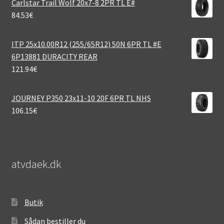
Carlstar Trail Wolf 20x7-8 2PR TL E#
84.53
€
ITP 25x10.00R12 (255/65R12) 50N 6PR TL #E
6P13881 DURACITY REAR
121.94
€
JOURNEY P350 23x11-10 20F 6PR TL NHS
106.15
€
atvdaek.dk
Butik
Sådan bestiller du