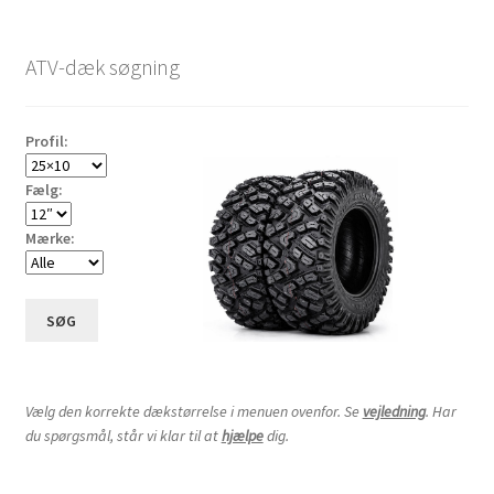
Udfold
8″ andre dæk
efter
underm
pris:
ATV-dæk søgning
lav
Udfold
9″ andre dæk
til
underm
høj
Udfold
10″ andre dæk
Profil:
underm
Udfold
12″ andre dæk
Fælg:
underm
Mærke:
Udfold
14″ andre dæk
underm
Udfold
15″ andre dæk
SØG
underm
Udfold
16″ andre dæk
underm
Vælg den korrekte dækstørrelse i menuen ovenfor. Se
vejledning
. Har
Dækslanger
Udfold
du spørgsmål, står vi klar til at
hjælpe
dig.
underm
Karting