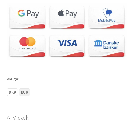
Vejledning
Udfold
underm
Vælge:
DKK
EUR
ATV-dæk